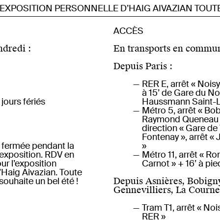
POSITION PERSONNELLE D’HAIG AIVAZIAN TOUTE L’
ACCÈS
dredi :
En transports en commu
Depuis Paris :
RER E, arrêt « Noisy
à 15’ de Gare du No
jours fériés
Haussmann Saint-L
Métro 5, arrêt « Bo
Raymond Queneau »
direction « Gare de 
Fontenay », arrêt «
t fermée pendant la
»
-exposition. RDV en
Métro 11, arrêt « Ro
r l’exposition
Carnot » + 16’ à pie
’Haig Aivazian. Toute
souhaite un bel été !
Depuis Asnières, Bobigny
Gennevilliers, La Courne
Tram T1, arrêt « Noi
RER »