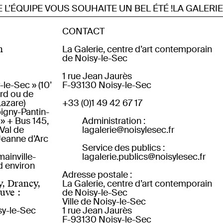
ÉQUIPE VOUS SOUHAITE UN BEL ÉTÉ !
LA GALERIE E
CONTACT
n
La Galerie, centre d’art contemporain
de Noisy-le-Sec
1 rue Jean Jaurès
-le-Sec » (10’
F-93130 Noisy-le-Sec
rd ou de
azare)
+33 (0)1 49 42 67 17
bigny-Pantin-
 + Bus 145,
Administration :
Val de
lagalerie@noisylesec.fr
 Jeanne d’Arc
Service des publics :
mainville-
lagalerie.publics@noisylesec.fr
d environ
Adresse postale :
, Drancy,
La Galerie, centre d’art contemporain
uve :
de Noisy-le-Sec
Ville de Noisy-le-Sec
sy-le-Sec
1 rue Jean Jaurès
F-93130 Noisy-le-Sec