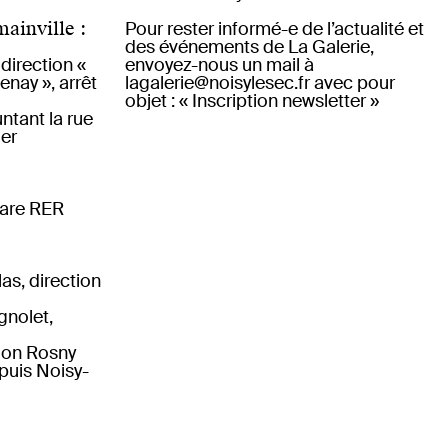
inville :
Pour rester informé-e de l’actualité et
des événements de La Galerie,
 direction «
envoyez-nous un mail à
enay », arrêt
lagalerie@noisylesec.fr
avec pour
objet : « Inscription newsletter »
ntant la rue
ier
Gare RER
as, direction
gnolet,
tion Rosny
puis Noisy-