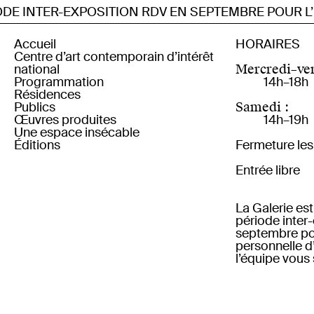
 INTER-EXPOSITION RDV EN SEPTEMBRE POUR L’EX
Accueil
HORAIRES
Centre d’art contemporain d’intérêt
national
Mercredi–ven
Programmation
14h–18h
Résidences
Actuellement
Publics
Prochainement
Résidence artiste de la scène
Samedi :
Œuvres produites
Archives depuis 2019
française
Visite pour tou·te·s
14h–19h
Une espace insécable
Archives 2007 — 2019
Résidence artiste étranger·ère
Petite enfance
Éditions
Pédagogie : scolaire et
Fermeture les 
périscolaire
Publications
Formation professionnelle
En ligne
Entrée libre
Multiples
La Galerie es
période inter
septembre pou
personnelle d
l’équipe vous 