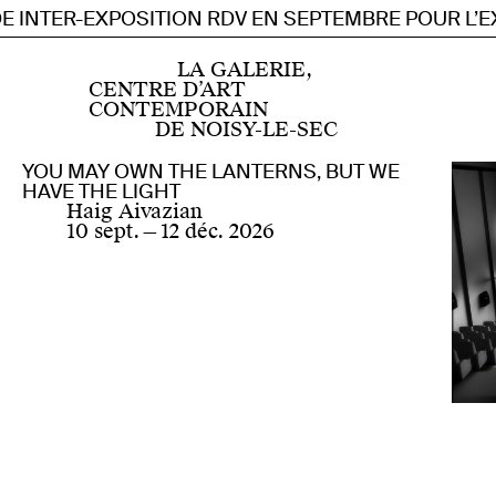
 INTER-EXPOSITION RDV EN SEPTEMBRE POUR L’EX
Accueil
Centre d’art contemporain d’intérêt national
LA GALERIE,
Programmation
CENTRE D’ART
Actuellement
CONTEMPORAIN
Prochainement
DE NOISY-LE-SEC
Archives depuis 2019
Archives 2007 — 2019
YOU MAY OWN THE LANTERNS, BUT WE
Instagram
Résidences
HAVE THE LIGHT
Facebook
Résidence artiste de la scène française
Haig Aivazian
Soundcloud
FR
EN
Résidence artiste étranger·ère
10 sept.
—
12 déc. 2026
Youtube
Publics
Visite pour tou·te·s
À propos
Mentions légales
Petite enfance
Informations pratiques
Pédagogie : scolaire et périscolaire
Formation professionnelle
Œuvres produites
Une espace insécable
Éditions
Publications
En ligne
Multiples