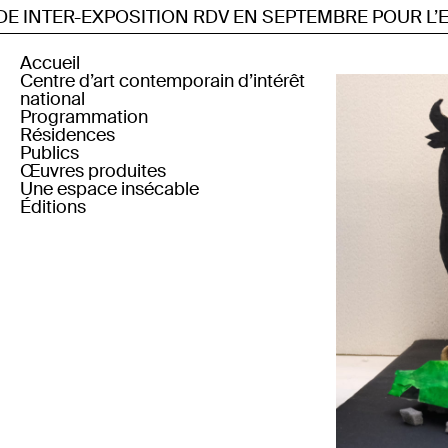
NTER-EXPOSITION RDV EN SEPTEMBRE POUR L’EXPOS
Accueil
Centre d’art contemporain d’intérêt
national
Programmation
Résidences
Actuellement
Publics
Prochainement
Résidence artiste de la scène
Œuvres produites
Archives depuis 2019
française
Visite pour tou·te·s
Une espace insécable
Archives 2007 — 2019
Résidence artiste étranger·ère
Petite enfance
Éditions
Pédagogie : scolaire et
périscolaire
Publications
Formation professionnelle
En ligne
Multiples