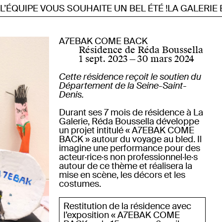
IPE VOUS SOUHAITE UN BEL ÉTÉ !
LA GALERIE EST
A7EBAK COME BACK
Résidence de Réda Boussella
1 sept. 2023
—
30 mars 2024
Cette résidence reçoit le soutien du
Département de la Seine-Saint-
Denis.
Durant ses 7 mois de résidence à La
Galerie, Réda Boussella développe
un projet intitulé « A7EBAK COME
BACK » autour du voyage au bled. Il
imagine une performance pour des
acteur·rice·s non professionnel·le·s
autour de ce thème et réalisera la
mise en scène, les décors et les
costumes.
Restitution de la résidence avec
l’exposition « A7EBAK COME