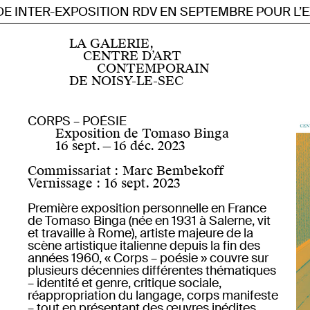
E INTER-EXPOSITION RDV EN SEPTEMBRE POUR L’EX
Accueil
Centre d’art contemporain d’intérêt national
LA GALERIE,
Programmation
CENTRE D’ART
Actuellement
CONTEMPORAIN
Prochainement
DE NOISY-LE-SEC
Archives depuis 2019
Archives 2007 — 2019
Instagram
Résidences
Facebook
CORPS – POÉSIE
Résidence artiste de la scène française
Soundcloud
Exposition de Tomaso Binga
FR
EN
Résidence artiste étranger·ère
Youtube
16 sept.
—
16 déc. 2023
Publics
Visite pour tou·te·s
À propos
Mentions légales
Commissariat
:
Marc Bembekoff
Petite enfance
Informations pratiques
Vernissage
:
16 sept. 2023
Pédagogie : scolaire et périscolaire
Formation professionnelle
Première exposition personnelle en France
Œuvres produites
de Tomaso Binga (née en 1931 à Salerne, vit
Une espace insécable
et travaille à Rome), artiste majeure de la
Éditions
scène artistique italienne depuis la fin des
Publications
années 1960, « Corps – poésie » couvre sur
En ligne
plusieurs décennies différentes thématiques
Multiples
– identité et genre, critique sociale,
réappropriation du langage, corps manifeste
– tout en présentant des œuvres inédites.