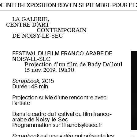
 INTER-EXPOSITION RDV EN SEPTEMBRE POUR L’EX
Accueil
Centre d’art contemporain d’intérêt national
LA GALERIE,
Programmation
CENTRE D’ART
Actuellement
CONTEMPORAIN
Prochainement
DE NOISY-LE-SEC
Archives depuis 2019
Archives 2007 — 2019
Instagram
Résidences
Facebook
FESTIVAL DU FILM FRANCO-ARABE DE
Résidence artiste de la scène française
Soundcloud
NOISY-LE-SEC
FR
EN
Résidence artiste étranger·ère
Youtube
Projection d’un film de Bady Dalloul
Publics
15 nov. 2019
,
19h30
Visite pour tou·te·s
À propos
Mentions légales
Petite enfance
Informations pratiques
Scrapbook
, 2015
Pédagogie : scolaire et périscolaire
Durée : 48 min
Formation professionnelle
Œuvres produites
Projection suivie d’une rencontre avec
Une espace insécable
l’artiste
Éditions
Publications
Dans le cadre du Festival du film franco-
En ligne
arabe de Noisy-le-Sec
Multiples
Programmation sur
fffa.noisylesec.fr
Scrapbook
est une vidéo qui présente les