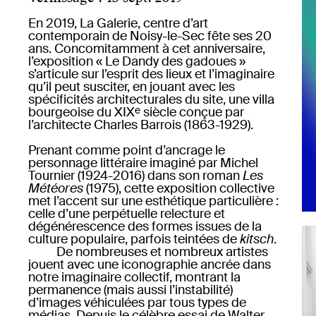
En 2019, La Galerie, centre d’art
contemporain de Noisy-le-Sec fête ses 20
ans. Concomitamment à cet anniversaire,
l’exposition « Le Dandy des gadoues »
s’articule sur l’esprit des lieux et l’imaginaire
qu’il peut susciter, en jouant avec les
spécificités architecturales du site, une villa
bourgeoise du XIX
siècle conçue par
e
l’architecte Charles Barrois (1863-1929).
Prenant comme point d’ancrage le
personnage littéraire imaginé par Michel
Tournier (1924-2016) dans son roman
Les
Météores
(1975), cette exposition collective
met l’accent sur une esthétique particulière :
celle d’une perpétuelle relecture et
dégénérescence des formes issues de la
culture populaire, parfois teintées de
kitsch
.
De nombreuses et nombreux artistes
jouent avec une iconographie ancrée dans
notre imaginaire collectif, montrant la
permanence (mais aussi l’instabilité)
d’images véhiculées par tous types de
médias. Depuis le célèbre essai de Walter