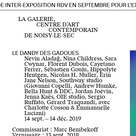
 INTER-EXPOSITION RDV EN SEPTEMBRE POUR L’EXP
Accueil
Centre d’art contemporain d’intérêt national
LA GALERIE,
Programmation
CENTRE D’ART
Actuellement
CONTEMPORAIN
Prochainement
DE NOISY-LE-SEC
Archives depuis 2019
Archives 2007 — 2019
Instagram
Résidences
Facebook
LE DANDY DES GADOUES
Résidence artiste de la scène française
Soundcloud
Nevin Aladağ, Nina Childress, Sara
FR
EN
Résidence artiste étranger·ère
Youtube
Cwynar, Florent Dubois, Cayetano
Publics
Ferrer, Sébastien Gouju, Hippolyte
Visite pour tou·te·s
À propos
Mentions légales
Hentgen, Nicolas H. Muller, Erin
Petite enfance
Informations pratiques
Jane Nelson, Southway studio
Pédagogie : scolaire et périscolaire
(Giovanni Copelli, Andrew Humke,
Formation professionnelle
Bella Hunt & DDC, Jordan Joévin,
Œuvres produites
Jenna Kaës, OIE studio, Sergio
Une espace insécable
Ruffato, Gérard Traquandi, avec
Éditions
Charlotte Cosson & Emmanuelle
Publications
Luciani)
En ligne
14 sept.
—
14 déc. 2019
Multiples
Commissariat
:
Marc Bembekoff
Vernissage
:
13 sept. 2019