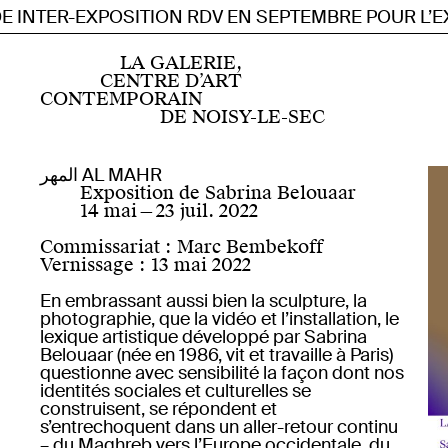
 INTER-EXPOSITION RDV EN SEPTEMBRE POUR L’EX
Accueil
Centre d’art contemporain d’intérêt national
LA GALERIE,
Programmation
CENTRE D’ART
Actuellement
CONTEMPORAIN
Prochainement
DE NOISY-LE-SEC
Archives depuis 2019
Archives 2007 — 2019
Instagram
Résidences
Facebook
المهر AL MAHR
Résidence artiste de la scène française
Soundcloud
Exposition de Sabrina Belouaar
FR
EN
Résidence artiste étranger·ère
Youtube
14 mai
—
23 juil. 2022
Publics
Visite pour tou·te·s
À propos
Mentions légales
Commissariat
:
Marc Bembekoff
Petite enfance
Informations pratiques
Vernissage
:
13 mai 2022
Pédagogie : scolaire et périscolaire
Formation professionnelle
En embrassant aussi bien la sculpture, la
Œuvres produites
photographie, que la vidéo et l’installation, le
Une espace insécable
lexique artistique développé par Sabrina
Éditions
Belouaar (née en 1986, vit et travaille à Paris)
Publications
questionne avec sensibilité la façon dont nos
En ligne
identités sociales et culturelles se
Multiples
construisent, se répondent et
s’entrechoquent dans un aller-retour continu
– du Maghreb vers l’Europe occidentale, du